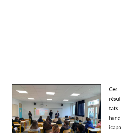
3 FOIS
Les élèves parisiens ont une probabilité presque
trois fois plus élevée d’accéder à une grande école
que les élèves non franciliens (14 % contre 5 %)
* Source : Institut des politiques publiques, janvier 2021
Ces
résul
tats
hand
icapa